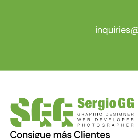
inquirie
Consigue más Clientes