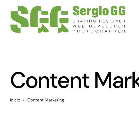
Saltar
al
contenido
Content Mark
Inicio
•
Content Marketing