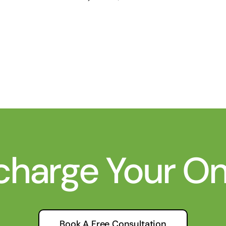
charge Your O
Book A Free Consultation